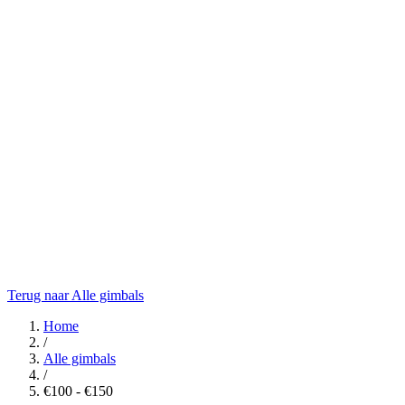
Terug naar Alle gimbals
Home
/
Alle gimbals
/
€100 - €150