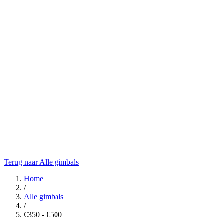
Terug naar Alle gimbals
Home
/
Alle gimbals
/
€350 - €500