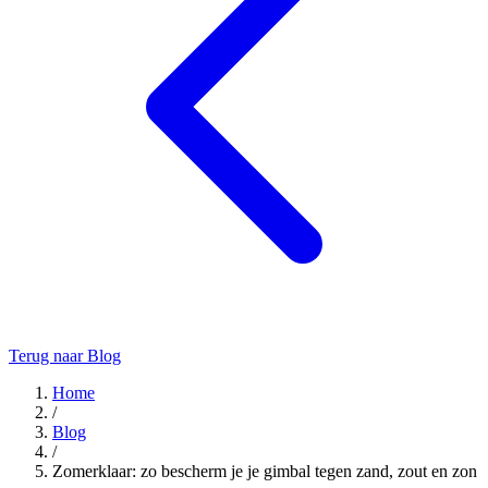
Terug naar Blog
Home
/
Blog
/
Zomerklaar: zo bescherm je je gimbal tegen zand, zout en zon