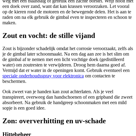
weg met een blaasbalg of gebruik een zachte borstel. Wrijf nooit met
een doek over zand, want dat kan krassen veroorzaken. Let vooral
op de kieren rond de motoren en de bewegende delen. Het is aan te
raden om na elk gebruik de gimbal even te inspecteren en schoon te
maken.
Zout en vocht: de stille vijand
Zout is bijzonder schadelijk omdat het corrosie veroorzaakt, zelfs als
je de gimbal later schoonmaakt. Na een dag aan zee is het slim om
de gimbal af te nemen met een licht vochtige doek (gedistilleerd
water) om zoutresten te verwijderen. Droog hem daarna goed af.
Vermijd dat er water in de openingen komt. Gebruik eventueel een
speciale onderhoudsspray voor elektronica
om contacten te
beschermen.
Ook zweet van je handen kan zout achterlaten. Als je veel
transpireert, overweeg dan handschoenen of een gripband die zweet
absorbeert. Na gebruik de handgreep schoonmaken met een mild
sopje is een goed idee.
Zon: oververhitting en uv-schade
Hittebeheer