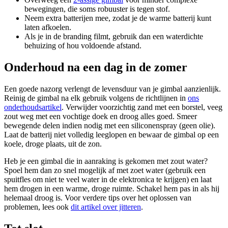
bewegingen, die soms robuuster is tegen stof.
Neem extra batterijen mee, zodat je de warme batterij kunt
laten afkoelen.
Als je in de branding filmt, gebruik dan een waterdichte
behuizing of hou voldoende afstand.
Onderhoud na een dag in de zomer
Een goede nazorg verlengt de levensduur van je gimbal aanzienlijk.
Reinig de gimbal na elk gebruik volgens de richtlijnen in
ons
onderhoudsartikel
. Verwijder voorzichtig zand met een borstel, veeg
zout weg met een vochtige doek en droog alles goed. Smeer
bewegende delen indien nodig met een siliconenspray (geen olie).
Laat de batterij niet volledig leeglopen en bewaar de gimbal op een
koele, droge plaats, uit de zon.
Heb je een gimbal die in aanraking is gekomen met zout water?
Spoel hem dan zo snel mogelijk af met zoet water (gebruik een
spuitfles om niet te veel water in de elektronica te krijgen) en laat
hem drogen in een warme, droge ruimte. Schakel hem pas in als hij
helemaal droog is. Voor verdere tips over het oplossen van
problemen, lees ook
dit artikel over jitteren
.