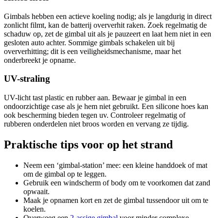
Gimbals hebben een actieve koeling nodig; als je langdurig in direct
zonlicht filmt, kan de batterij oververhit raken. Zoek regelmatig de
schaduw op, zet de gimbal uit als je pauzeert en laat hem niet in een
gesloten auto achter. Sommige gimbals schakelen uit bij
oververhitting; dit is een veiligheidsmechanisme, maar het
onderbreekt je opname.
UV-straling
UV-licht tast plastic en rubber aan. Bewaar je gimbal in een
ondoorzichtige case als je hem niet gebruikt. Een silicone hoes kan
ook bescherming bieden tegen uv. Controleer regelmatig of
rubberen onderdelen niet broos worden en vervang ze tijdig.
Praktische tips voor op het strand
Neem een ‘gimbal-station’ mee: een kleine handdoek of mat
om de gimbal op te leggen.
Gebruik een windscherm of body om te voorkomen dat zand
opwaait.
Maak je opnamen kort en zet de gimbal tussendoor uit om te
koelen.
Overweeg een
2-assige gimbal
voor minder complexe